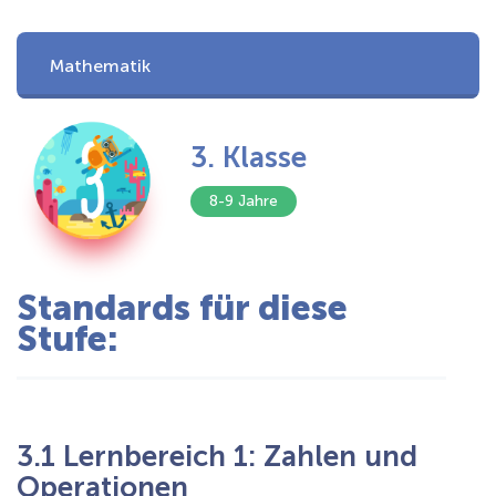
Mathematik
Mini-Kinder
3. Klasse
Vorschule
8-9 Jahre
1. Klasse
2. Klasse
Standards für diese
Stufe:
3. Klasse
4. Klasse
3.1 Lernbereich 1: Zahlen und
5. Klasse
Operationen