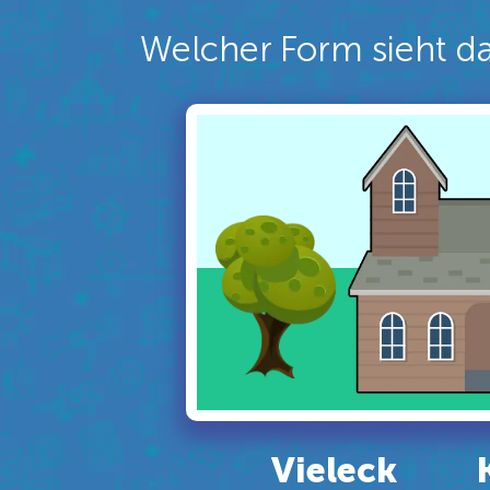
Welcher Form sieht da
Vieleck