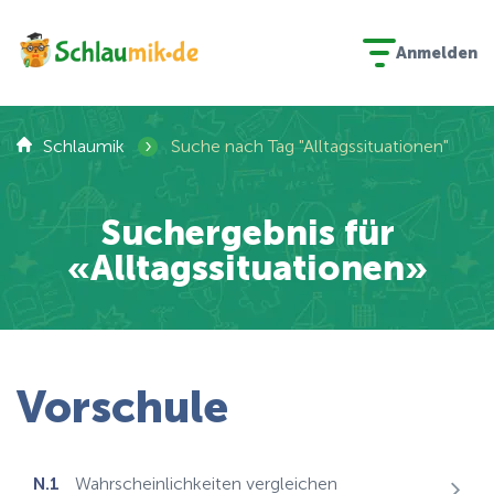
Anmelden
›
Schlaumik
Suche nach Tag "Alltagssituationen"
Suchergebnis für
«Alltagssituationen»
Vorschule
N.1
Wahrscheinlichkeiten vergleichen