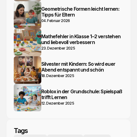
Geometrische Formen leicht lernen:
Tipps für Eltern
04. Februar 2026
Mathefehler in Klasse 1–2 verstehen
und liebevoll verbessern
23. Dezember 2025
Silvester mit Kindern: So wird euer
Abend entspannt und schön
18. Dezember 2025
Roblox in der Grundschule: Spielspaß
trifft Lernen
12. Dezember 2025
Tags