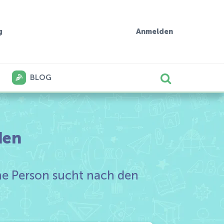
g
Anmelden
BLOG
den
ene Person sucht nach den