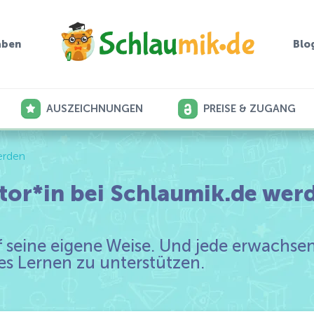
aben
Blo
AUSZEICHNUNGEN
PREISE & ZUGANG
erden
tor*in bei Schlaumik.de wer
uf seine eigene Weise. Und jede erwachs
es Lernen zu unterstützen.