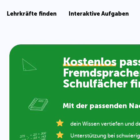
Lehrkräfte finden
Interaktive Aufgaben
Dein Vorteil m
nach passende
kostenlos – fü
Schulfächer 
Mit der passenden Nac
dich stressfrei auf Tests vor