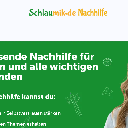
it uns:
Die Suche
r Nachhilfe ist
r alle wichtigen
und Fremdsprachen
hhilfe kannst du:
bereiten