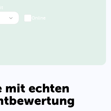
it
Online
Fr
e mit echten
mtbewertung