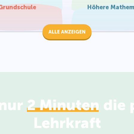
Grundschule
Höhere Mathem
ALLE ANZEIGEN
 nur
2 Minuten
die 
Lehrkraft