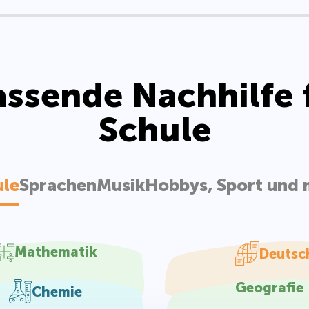
passende Nachhilfe 
Schule
ule
Sprachen
Musik
Hobbys, Sport und 
Mathematik
Deutsc
Geografie
Chemie