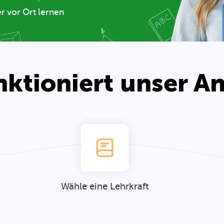
eßen
te machen
nktioniert unser A
Wähle eine Lehrkraft