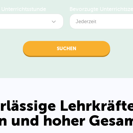
o Unterrichtsstunde
Bevorzugte Unterrichtsze
Jederzeit
Zeit
SUCHEN
9-
13-
18-
13
18
21
Tage
Mo
Di
Mi
Do
Sa
So
lässige Lehrkräft
n und hoher Gesa