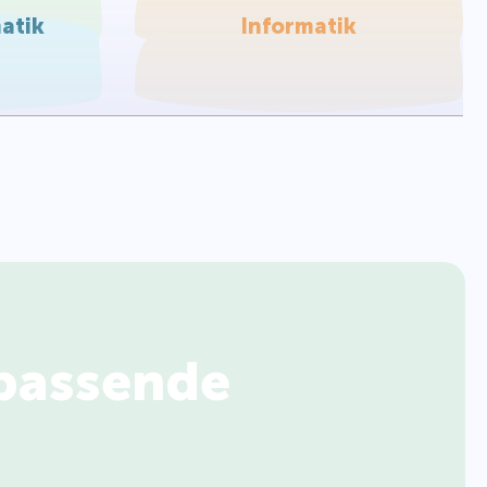
atik
Informatik
passende