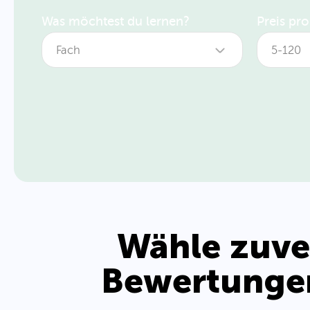
Was möchtest du lernen?
Preis pr
Fach
5-120
Alle Fächer
Englisch
Mathematik
Deutsch
Wähle zuver
Französisch
Bewertunge
Spanisch
Italienisch