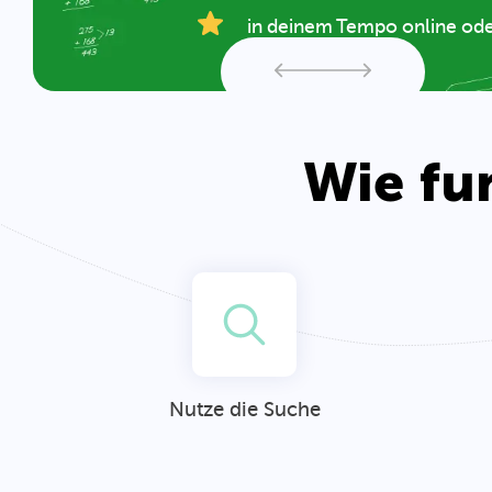
Wissenslücken gezielt schli
schnell spürbare Fortschrit
Wie fu
Nutze die Suche