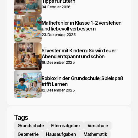
Tipps für Eltern
04. Februar 2026
Mathefehler in Klasse 1–2 verstehen
und liebevoll verbessern
23. Dezember 2025
Silvester mit Kindern: So wird euer
Abend entspannt und schön
18. Dezember 2025
Roblox in der Grundschule: Spielspaß
trifft Lernen
12. Dezember 2025
Tags
Grundschule
Elternratgeber
Vorschule
Geometrie
Hausaufgaben
Mathematik