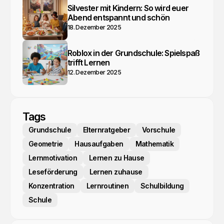
Silvester mit Kindern: So wird euer
Abend entspannt und schön
18. Dezember 2025
Roblox in der Grundschule: Spielspaß
trifft Lernen
12. Dezember 2025
Tags
Grundschule
Elternratgeber
Vorschule
Geometrie
Hausaufgaben
Mathematik
Lernmotivation
Lernen zu Hause
Leseförderung
Lernen zuhause
Konzentration
Lernroutinen
Schulbildung
Schule