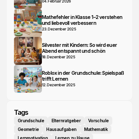
04. Februar 2026
Mathefehler in Klasse 1–2 verstehen
und liebevoll verbessern
23. Dezember 2025
Silvester mit Kindern: So wird euer
Abend entspannt und schön
18. Dezember 2025
Roblox in der Grundschule: Spielspaß
trifft Lernen
12. Dezember 2025
Tags
Grundschule
Elternratgeber
Vorschule
Geometrie
Hausaufgaben
Mathematik
Lernmotivation
Lernen zu Hause