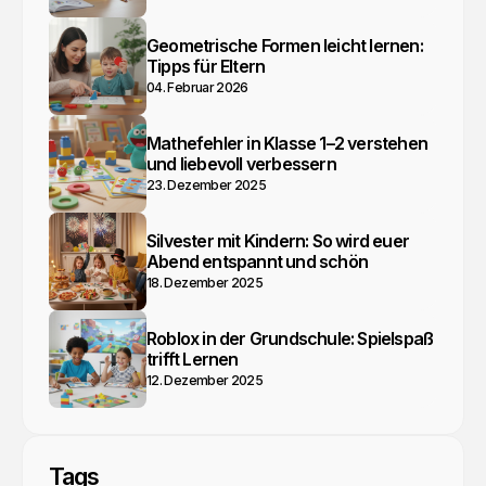
Geometrische Formen leicht lernen:
Tipps für Eltern
04. Februar 2026
Mathefehler in Klasse 1–2 verstehen
und liebevoll verbessern
23. Dezember 2025
Silvester mit Kindern: So wird euer
Abend entspannt und schön
18. Dezember 2025
Roblox in der Grundschule: Spielspaß
trifft Lernen
12. Dezember 2025
Tags