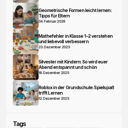
Geometrische Formen leicht lernen:
Tipps für Eltern
04. Februar 2026
Mathefehler in Klasse 1–2 verstehen
und liebevoll verbessern
23. Dezember 2025
Silvester mit Kindern: So wird euer
Abend entspannt und schön
18. Dezember 2025
Roblox in der Grundschule: Spielspaß
trifft Lernen
12. Dezember 2025
Tags