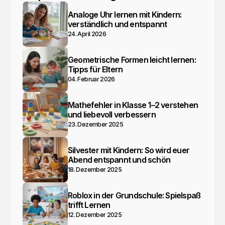
Analoge Uhr lernen mit Kindern:
verständlich und entspannt
24. April 2026
Geometrische Formen leicht lernen:
Tipps für Eltern
04. Februar 2026
Mathefehler in Klasse 1–2 verstehen
und liebevoll verbessern
23. Dezember 2025
Silvester mit Kindern: So wird euer
Abend entspannt und schön
18. Dezember 2025
Roblox in der Grundschule: Spielspaß
trifft Lernen
12. Dezember 2025