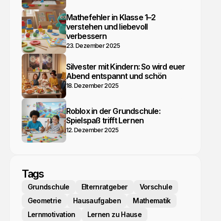
Mathefehler in Klasse 1–2
verstehen und liebevoll
verbessern
23. Dezember 2025
Silvester mit Kindern: So wird euer
Abend entspannt und schön
18. Dezember 2025
Roblox in der Grundschule:
Spielspaß trifft Lernen
12. Dezember 2025
Tags
Grundschule
Elternratgeber
Vorschule
Geometrie
Hausaufgaben
Mathematik
Lernmotivation
Lernen zu Hause