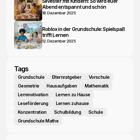
Silvester mit Kindern: So wird euer
Abend entspannt und schön
18. Dezember 2025
Roblox in der Grundschule: Spielspaß
trifft Lernen
12. Dezember 2025
Tags
Grundschule
Elternratgeber
Vorschule
Geometrie
Hausaufgaben
Mathematik
Lernmotivation
Lernen zu Hause
Leseförderung
Lernen zuhause
Konzentration
Schulbildung
Schule
Grundschule Mathe