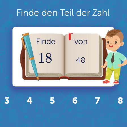
Finde den Teil der Zahl
Finde
von
1
8
48
3
4
5
6
7
8