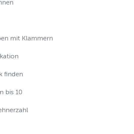
nnen
ben mit Klammern
kation
k finden
n bis 10
ehnerzahl