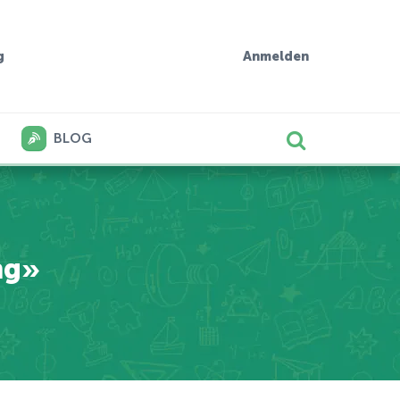
g
Anmelden
BLOG
ng»