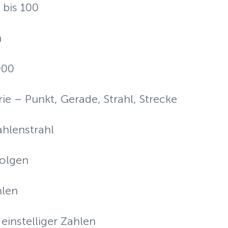
 bis 100
n
000
e – Punkt, Gerade, Strahl, Strecke
hlenstrahl
olgen
hlen
einstelliger Zahlen