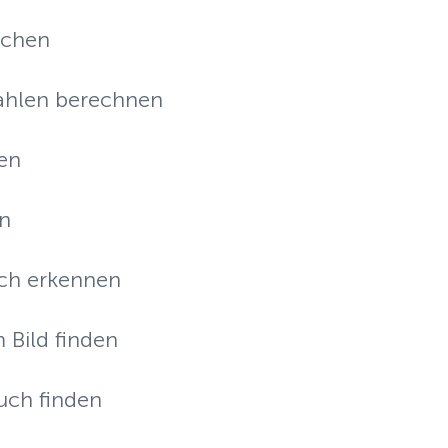
ichen
hlen berechnen
en
en
ch erkennen
Bild finden
uch finden