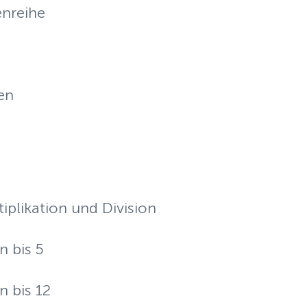
enreihe
en
iplikation und Division
n bis 5
n bis 12