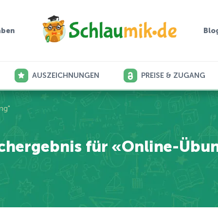
aben
Blo
AUSZEICHNUNGEN
PREISE & ZUGANG
ng"
chergebnis für «Online-Übu