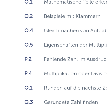
O.1
Mathematische Teile erke
O.2
Beispiele mit Klammern
O.4
Gleichmachen von Aufga
O.5
Eigenschaften der Multipli
P.2
Fehlende Zahl im Ausdruc
P.4
Multiplikation oder Divisio
Q.1
Runden auf die nächste Z
Q.3
Gerundete Zahl finden