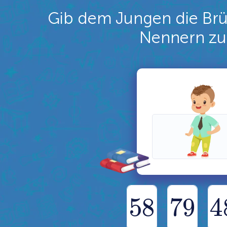
Gib dem Jungen die Brü
Nennern zu
5
8
7
9
4