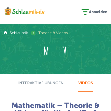
Anmelden
›
Schlaumik
Theorie & Videos
M
V
INTERAKTIVE ÜBUNGEN
VIDEOS
Mathematik – Theorie &