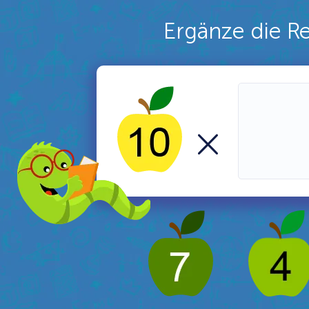
Ergänze die 
×