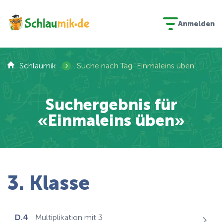
Anmelden
›
Schlaumik
Suche nach Tag "Einmaleins üben"
Suchergebnis für
«Einmaleins üben»
3. Klasse
D.4
Multiplikation mit 3