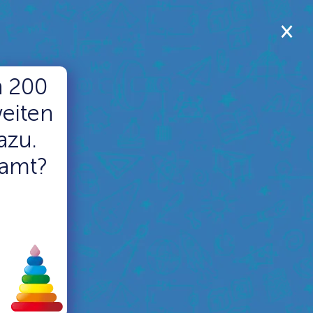
n 200
weiten
azu.
samt?