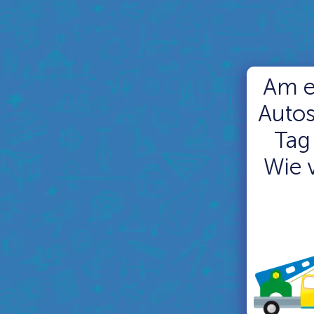
Am e
Autos
Tag
Wie 