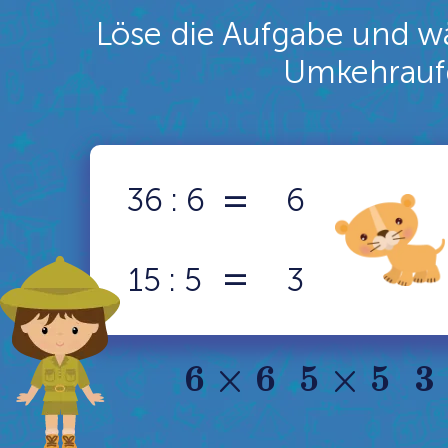
Löse die Aufgabe und w
Umkehrauf
=
36 : 6
6
=
15 : 5
3
6
×
6
5
×
5
3