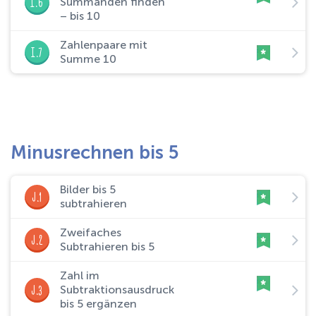
I.6
Summanden finden
– bis 10
Zahlenpaare mit
I.7
Summe 10
Minusrechnen bis 5
Bilder bis 5
J.1
subtrahieren
Zweifaches
J.2
Subtrahieren bis 5
Zahl im
J.3
Subtraktionsausdruck
bis 5 ergänzen