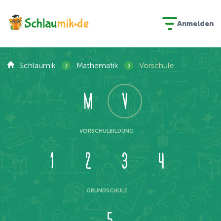
Anmelden
›
›
Schlaumik
Mathematik
Vorschule
M
V
VORSCHULBILDUNG
1
2
3
4
GRUNDSCHULE
5