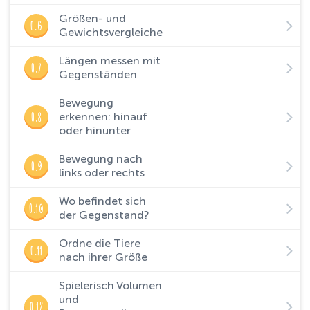
Größen- und
O.6
Gewichtsvergleiche
Längen messen mit
O.7
Gegenständen
Bewegung
O.8
erkennen: hinauf
oder hinunter
Bewegung nach
O.9
links oder rechts
Wo befindet sich
O.10
der Gegenstand?
Ordne die Tiere
O.11
nach ihrer Größe
Spielerisch Volumen
und
O.12