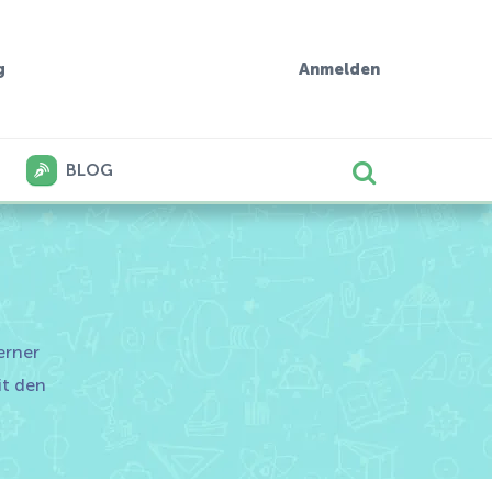
g
Anmelden
BLOG
erner
it den