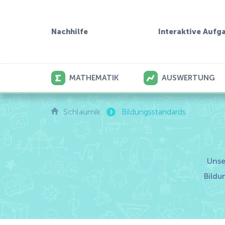
Interaktive Aufg
Nachhilfe
MATHEMATIK
AUSWERTUNG
›
Schlaumik
Bildungsstandards
Unse
Bildu