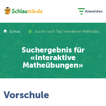
Anmelden
›
Schlaumik
Suche nach Tag "interaktive Matheübungen"
Suchergebnis für
«interaktive
Matheübungen»
Vorschule