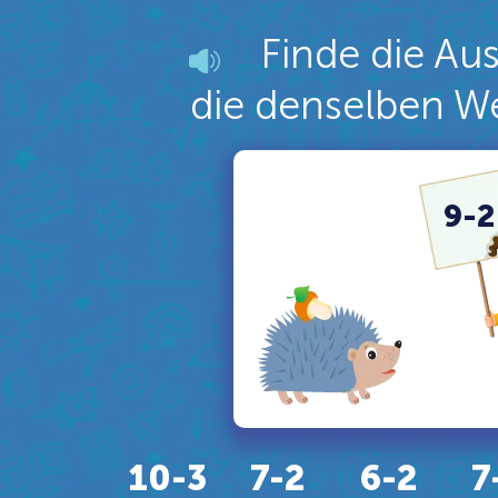
Finde die Au
die denselben W
9-2
10-3
7-2
6-2
7