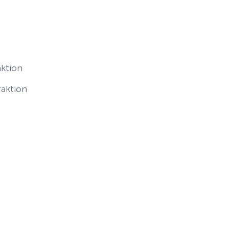
n
ktion
raktion