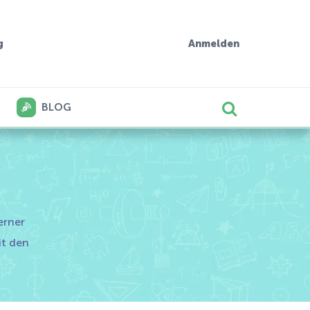
g
Anmelden
BLOG
erner
it den