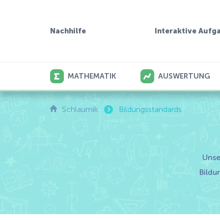
Interaktive Aufg
Nachhilfe
MATHEMATIK
AUSWERTUNG
›
Schlaumik
Bildungsstandards
Unse
Bildu