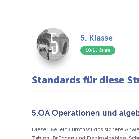
5. Klasse
10-11 Jahre
Standards für diese St
5.OA Operationen und alge
Dieser Bereich umfasst das sichere Anwe
Zahlen, Brüchen und Dezimalzahlen. Schü