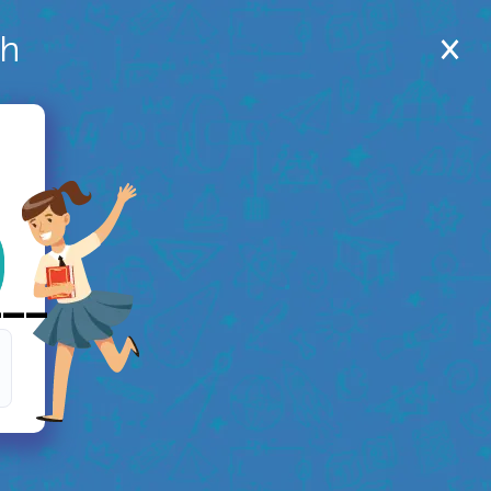
ch
___