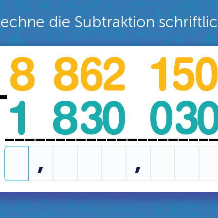
echne die Subtraktion schriftli
-
____________________