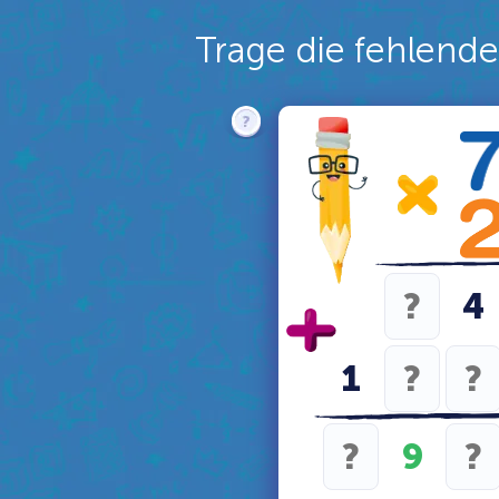
Trage die fehlende
4
1
9