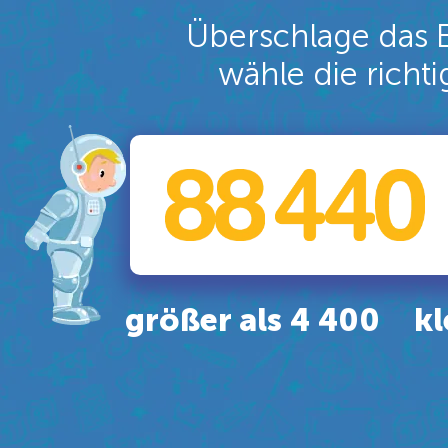
Überschlage das 
wähle die richt
größer als 4 400
kl