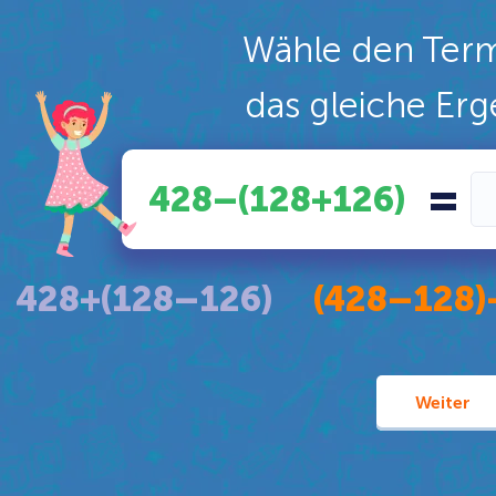
Wähle den Term
das gleiche Erg
=
428–(128+126)
428+(128–126)
(428–128)