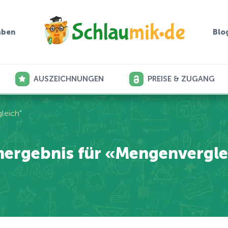
aben
Blo
AUSZEICHNUNGEN
PREISE & ZUGANG
leich"
hergebnis für «Mengenvergle