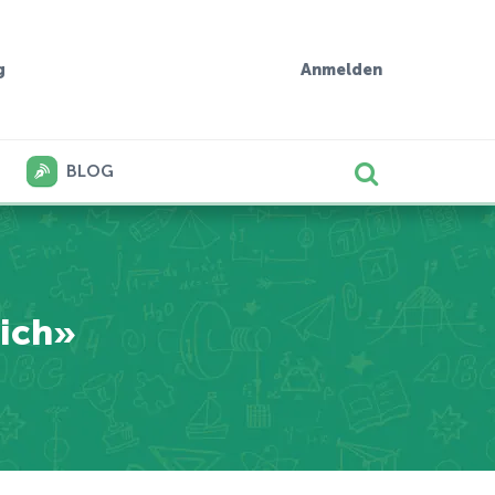
g
Anmelden
BLOG
ich»