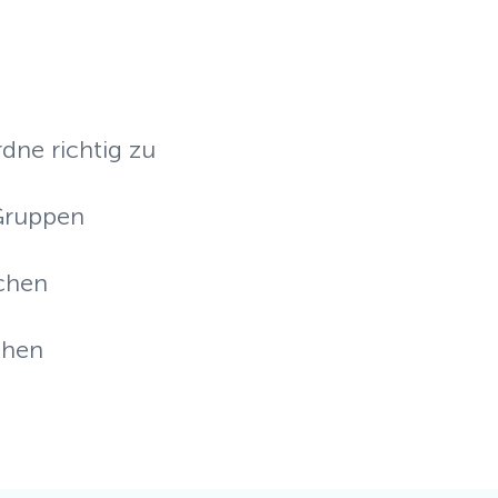
ne richtig zu
 Gruppen
ichen
chen