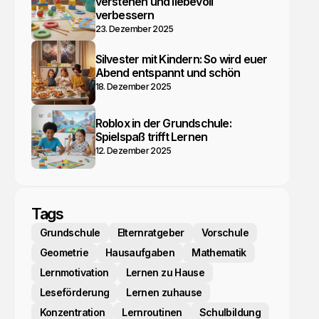
verstehen und liebevoll
verbessern
23. Dezember 2025
Silvester mit Kindern: So wird euer
Abend entspannt und schön
18. Dezember 2025
Roblox in der Grundschule:
Spielspaß trifft Lernen
12. Dezember 2025
Tags
Grundschule
Elternratgeber
Vorschule
Geometrie
Hausaufgaben
Mathematik
Lernmotivation
Lernen zu Hause
Leseförderung
Lernen zuhause
Konzentration
Lernroutinen
Schulbildung