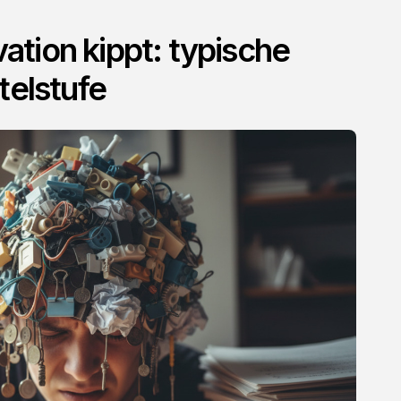
tion kippt: typische
telstufe