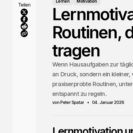
Lernen
Motivation
Teilen
Lernmotiva
Routinen, d
tragen
Wenn Hausaufgaben zur täglich
an Druck, sondern ein kleiner, 
praxiserprobte Routinen, unt
entspannt zu regeln.
von Peter Spatar
04. Januar 2026
Lernmotivation un