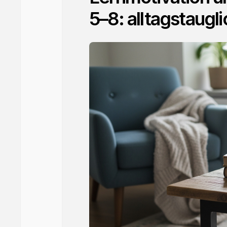
5–8: alltagstaug