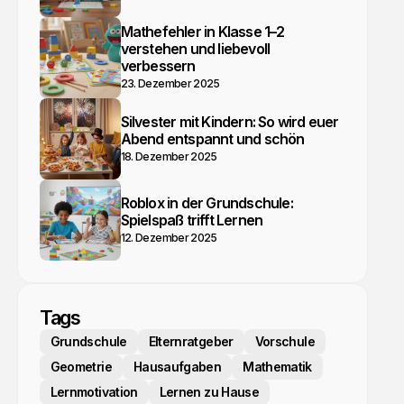
Mathefehler in Klasse 1–2
verstehen und liebevoll
verbessern
23. Dezember 2025
Silvester mit Kindern: So wird euer
Abend entspannt und schön
18. Dezember 2025
Roblox in der Grundschule:
Spielspaß trifft Lernen
12. Dezember 2025
Tags
Grundschule
Elternratgeber
Vorschule
Geometrie
Hausaufgaben
Mathematik
Lernmotivation
Lernen zu Hause