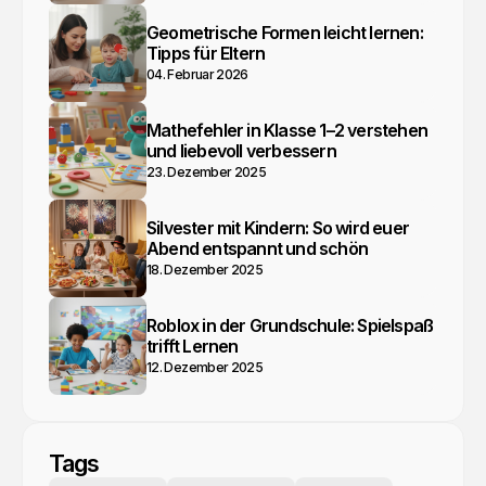
Geometrische Formen leicht lernen:
Tipps für Eltern
04. Februar 2026
Mathefehler in Klasse 1–2 verstehen
und liebevoll verbessern
23. Dezember 2025
Silvester mit Kindern: So wird euer
Abend entspannt und schön
18. Dezember 2025
Roblox in der Grundschule: Spielspaß
trifft Lernen
12. Dezember 2025
Tags