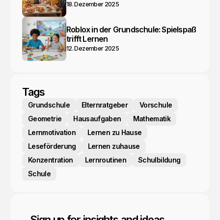
18. Dezember 2025
Roblox in der Grundschule: Spielspaß
trifft Lernen
12. Dezember 2025
Tags
Grundschule
Elternratgeber
Vorschule
Geometrie
Hausaufgaben
Mathematik
Lernmotivation
Lernen zu Hause
Leseförderung
Lernen zuhause
Konzentration
Lernroutinen
Schulbildung
Schule
Sign up for insights and ideas