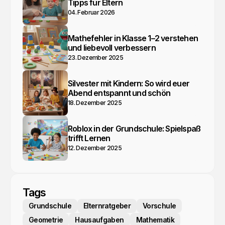
Tipps für Eltern
04. Februar 2026
Mathefehler in Klasse 1–2 verstehen
und liebevoll verbessern
23. Dezember 2025
Silvester mit Kindern: So wird euer
Abend entspannt und schön
18. Dezember 2025
Roblox in der Grundschule: Spielspaß
trifft Lernen
12. Dezember 2025
Tags
Grundschule
Elternratgeber
Vorschule
Geometrie
Hausaufgaben
Mathematik