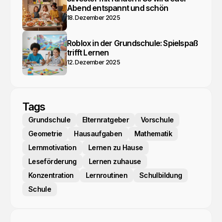
Abend entspannt und schön
18. Dezember 2025
Roblox in der Grundschule: Spielspaß
trifft Lernen
12. Dezember 2025
Tags
Grundschule
Elternratgeber
Vorschule
Geometrie
Hausaufgaben
Mathematik
Lernmotivation
Lernen zu Hause
Leseförderung
Lernen zuhause
Konzentration
Lernroutinen
Schulbildung
Schule