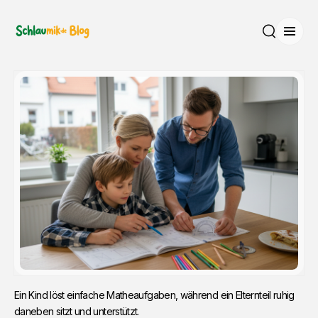
Menü
Suche
Ein Kind löst einfache Matheaufgaben, während ein Elternteil ruhig 
daneben sitzt und unterstützt.