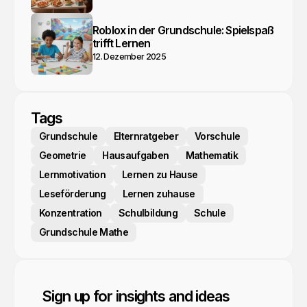
Roblox in der Grundschule: Spielspaß
trifft Lernen
12. Dezember 2025
Tags
Grundschule
Elternratgeber
Vorschule
Geometrie
Hausaufgaben
Mathematik
Lernmotivation
Lernen zu Hause
Leseförderung
Lernen zuhause
Konzentration
Schulbildung
Schule
Grundschule Mathe
Sign up for insights and ideas