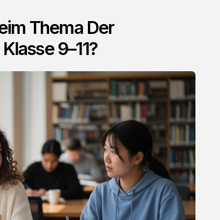
eim Thema Der
 Klasse 9–11?