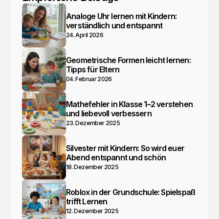
Analoge Uhr lernen mit Kindern:
verständlich und entspannt
24. April 2026
Geometrische Formen leicht lernen:
Tipps für Eltern
04. Februar 2026
Mathefehler in Klasse 1–2 verstehen
und liebevoll verbessern
23. Dezember 2025
Silvester mit Kindern: So wird euer
Abend entspannt und schön
18. Dezember 2025
Roblox in der Grundschule: Spielspaß
trifft Lernen
12. Dezember 2025