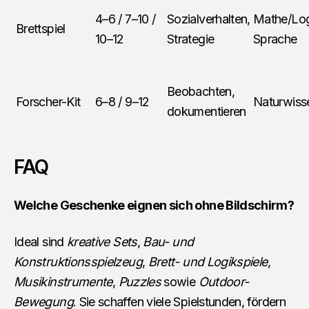
4–6 / 7–10 /
Sozialverhalten,
Mathe/Log
Brettspiel
10–12
Strategie
Sprache
Beobachten,
Forscher-Kit
6–8 / 9–12
Naturwiss
dokumentieren
FAQ
Welche Geschenke eignen sich ohne Bildschirm?
Ideal sind
kreative Sets
,
Bau- und
Konstruktionsspielzeug
,
Brett- und Logikspiele
,
Musikinstrumente
,
Puzzles
sowie
Outdoor-
Bewegung
. Sie schaffen viele Spielstunden, fördern