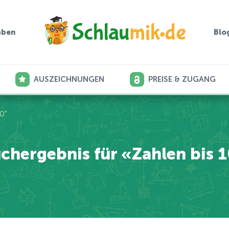
aben
Blo
AUSZEICHNUNGEN
PREISE & ZUGANG
0"
chergebnis für «Zahlen bis 