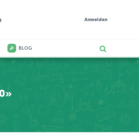
g
Anmelden
BLOG
10»