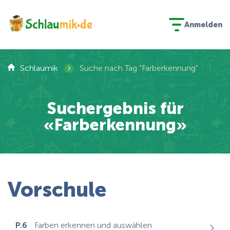
Anmelden
›
Schlaumik
Suche nach Tag "Farberkennung"
Suchergebnis für
«Farberkennung»
Vorschule
P.6
Farben erkennen und auswählen