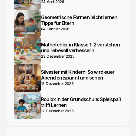
24. April 2026
Geometrische Formen leicht lernen:
Tipps für Eltern
04. Februar 2026
Mathefehler in Klasse 1–2 verstehen
und liebevoll verbessern
23. Dezember 2025
Silvester mit Kindern: So wird euer
Abend entspannt und schön
18. Dezember 2025
Roblox in der Grundschule: Spielspaß
trifft Lernen
12. Dezember 2025