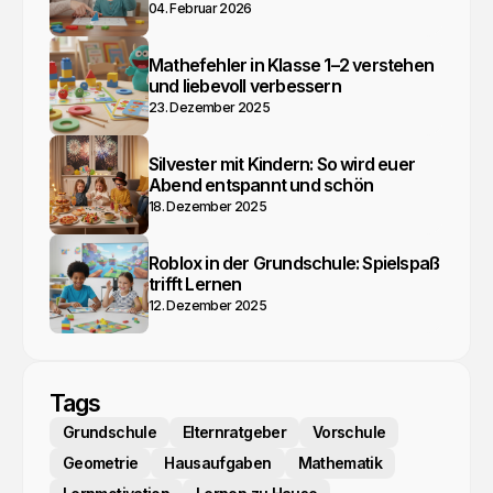
04. Februar 2026
Mathefehler in Klasse 1–2 verstehen
und liebevoll verbessern
23. Dezember 2025
Silvester mit Kindern: So wird euer
Abend entspannt und schön
18. Dezember 2025
Roblox in der Grundschule: Spielspaß
trifft Lernen
12. Dezember 2025
Tags
Grundschule
Elternratgeber
Vorschule
Geometrie
Hausaufgaben
Mathematik