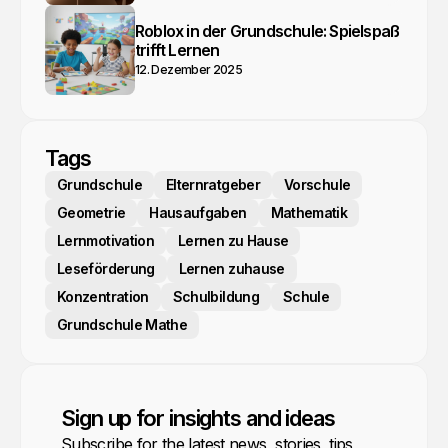
Roblox in der Grundschule: Spielspaß
trifft Lernen
12. Dezember 2025
Tags
Grundschule
Elternratgeber
Vorschule
Geometrie
Hausaufgaben
Mathematik
Lernmotivation
Lernen zu Hause
Leseförderung
Lernen zuhause
Konzentration
Schulbildung
Schule
Grundschule Mathe
Sign up for insights and ideas
Subscribe for the latest news, stories, tips,