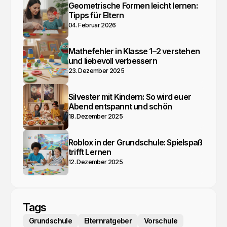
Geometrische Formen leicht lernen:
Tipps für Eltern
04. Februar 2026
Mathefehler in Klasse 1–2 verstehen
und liebevoll verbessern
23. Dezember 2025
Silvester mit Kindern: So wird euer
Abend entspannt und schön
18. Dezember 2025
Roblox in der Grundschule: Spielspaß
trifft Lernen
12. Dezember 2025
Tags
Grundschule
Elternratgeber
Vorschule