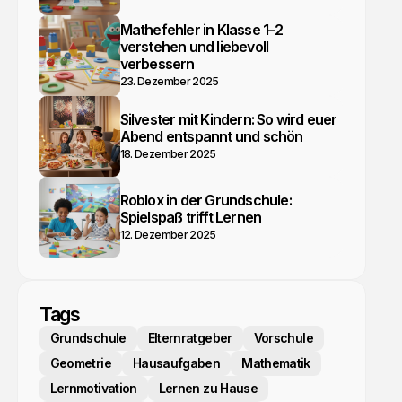
Mathefehler in Klasse 1–2
verstehen und liebevoll
verbessern
23. Dezember 2025
Silvester mit Kindern: So wird euer
Abend entspannt und schön
18. Dezember 2025
Roblox in der Grundschule:
Spielspaß trifft Lernen
12. Dezember 2025
Tags
Grundschule
Elternratgeber
Vorschule
Geometrie
Hausaufgaben
Mathematik
Lernmotivation
Lernen zu Hause