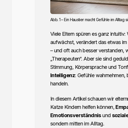
Abb. 1 – Ein Haustier macht Gefühle im Alltag 
Viele Eltern spüren es ganz intuiti
aufwächst, verändert das etwas im 
– und oft auch besser verstanden, 
„Therapeuten“. Aber sie sind geduldi
Stimmung, Körpersprache und Tonfall
Intelligenz
: Gefühle wahrnehmen, b
handeln.
In diesem Artikel schauen wir elter
Katze Kindern helfen können,
Empa
Emotionsverständnis
und
sozial
sondern mitten im Alltag.