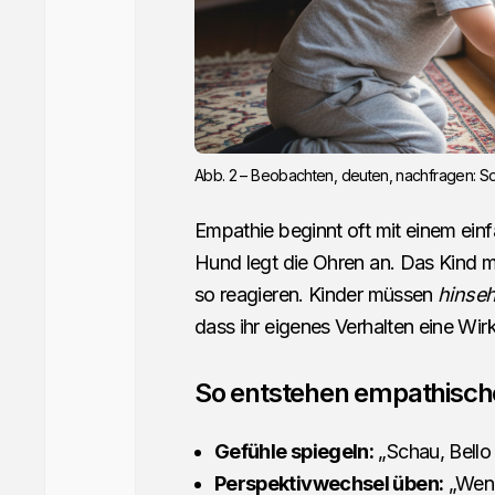
Abb. 2 – Beobachten, deuten, nachfragen: So w
Empathie beginnt oft mit einem ein
Hund legt die Ohren an. Das Kind me
so reagieren. Kinder müssen
hinse
dass ihr eigenes Verhalten eine Wir
So entstehen empathische
Gefühle spiegeln:
„Schau, Bello 
Perspektivwechsel üben:
„Wenn