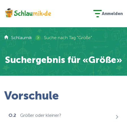
Anmelden
›
Schlaumik
Suche nach Tag "Größe"
Suchergebnis für «Größe»
Vorschule
O.2
Größer oder kleiner?